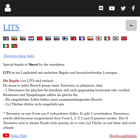
LITS
Übersetze diese Seite.
Special thanks to
Shorti
for the translation
LITS
ist ein Logikrätsel mit einfachen Regeln und herausfordernden Lösungen.
Die Regeln
von LITS sind einfach:
Du musst in jeden Bereich genau einen Tetromino so platzieren, dass:
- 2 Tetrominos der gleichen Art berühren sich nicht gegenseitig horizontal oder vertikal.
Rotationen und Spiegelungen zählen als gleiche Art.
- Die eingefärbten Zellen bilden einen zusammenhängenden Bereich.
- 2x2 Flächen dürfen nicht eingefärbt sein.
* Tetromino ist eine Form aus 4 verbundenen Zellen. Es gibt 5 verschiedene Tetrominos,
welche üblicherweise entsprechend ihrer Form L, I, T, S and O genannt werden. Dee O
Tetromino wird in diesem Puzzle nicht genutzt, da er eine 2x2 Fläche ist und diese sind nicht
erlaubt.
Video Hilfe
Regeln ausblenden