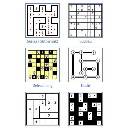
Suriza (Slitherlink)
Sudoku
Beleuchtung
Hashi