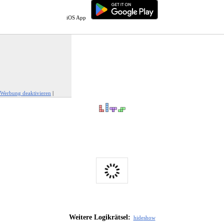
iOS App
Werbung deaktivieren
|
Werbung melden
Weitere Logikrätsel:
hide
show